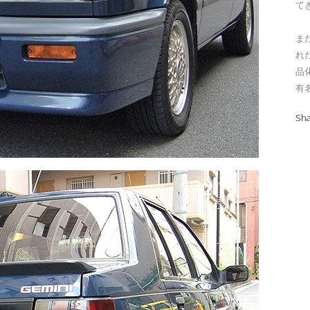
て
ま
れ
品
有
Sh