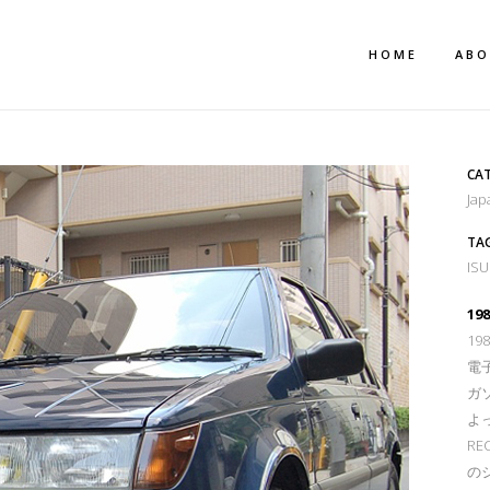
HOME
AB
CA
Jap
TA
IS
19
1
電子
ガ
よ
R
の