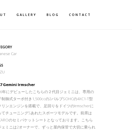
OUT
GALLERY
BLOG
CONTACT
TEGORY
anese Car
GS
UZU
87 Gemini Irmscher
986年にデビューしたこちらの２代目ジェミニは、専用の
制御式ターボ付き1,500ccの2バルブSOHCの4XC1-T型
ソリンエンジンを搭載で、足回りをドイツのIrmscherに
ってチューニングSあれたスポーツモデルです。前席は
ECAROのセミバケットシートとなっております。こちら
ジェミニは2オーナーで、ずっと屋内保管で大切に乗られ