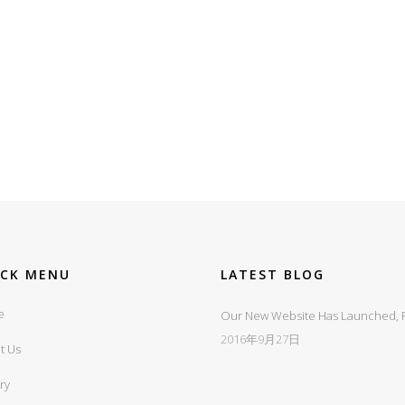
ICK MENU
LATEST BLOG
e
Our New Website Has Launched, Fi
2016年9月27日
t Us
ry