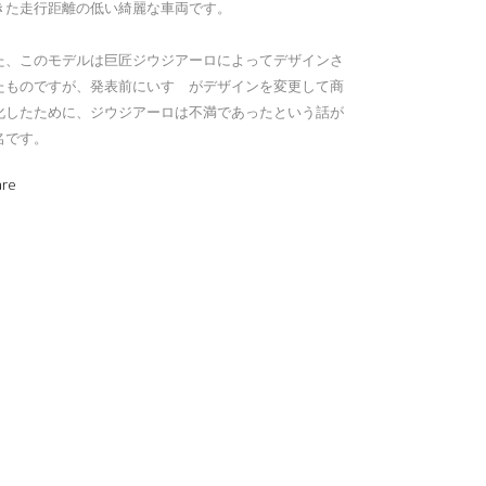
きた走行距離の低い綺麗な車両です。
た、このモデルは巨匠ジウジアーロによってデザインさ
たものですが、発表前にいすゞがデザインを変更して商
化したために、ジウジアーロは不満であったという話が
名です。
are