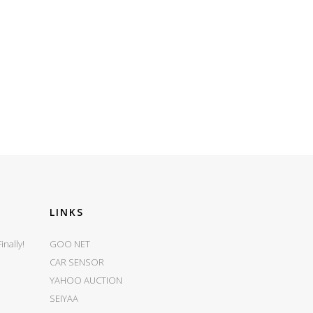
LINKS
nally!
GOO NET
CAR SENSOR
YAHOO AUCTION
SEIYAA